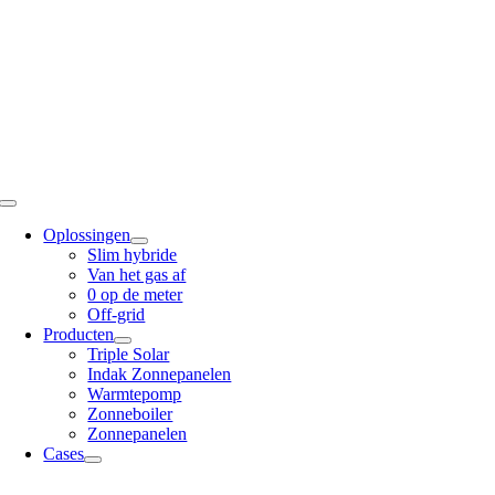
Ga
naar
inhoud
Toggle
Navigation
Oplossingen
Slim hybride
Van het gas af
0 op de meter
Off-grid
Producten
Triple Solar
Indak Zonnepanelen
Warmtepomp
Zonneboiler
Zonnepanelen
Cases