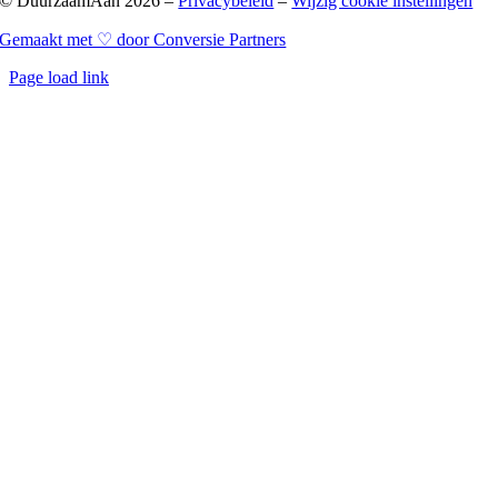
© DuurzaamAan
2026 –
Privacybeleid
–
Wijzig cookie instellingen
Gemaakt met ♡ door Conversie Partners
Page load link
Ga
naar
de
bovenkant