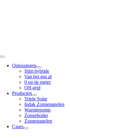
Ga
naar
inhoud
Toggle
Navigation
Oplossingen
Slim hybride
Van het gas af
0 op de meter
Off-grid
Producten
Triple Solar
Indak Zonnepanelen
Warmtepomp
Zonneboiler
Zonnepanelen
Cases