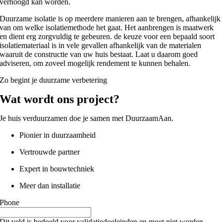
verhoogd kan worden.
Duurzame isolatie is op meerdere manieren aan te brengen, afhankelijk
van om welke isolatiemethode het gaat. Het aanbrengen is maatwerk
en dient erg zorgvuldig te gebeuren. de keuze voor een bepaald soort
isolatiemateriaal is in vele gevallen afhankelijk van de materialen
waaruit de constructie van uw huis bestaat. Laat u daarom goed
adviseren, om zoveel mogelijk rendement te kunnen behalen.
Zo begint je duurzame verbetering
Wat wordt ons project?
Je huis verduurzamen doe je samen met
DuurzaamAan
.
Pionier in duurzaamheid
Vertrouwde partner
Expert in bouwtechniek
Meer dan installatie
Phone
Dit veld is bedoeld voor validatiedoeleinden en moet niet worden